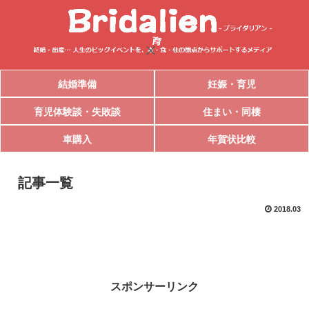
結婚準備
妊娠・育児
育児体験談・失敗談
住まい・同棲
車購入
年賀状比較
記事一覧
2018.03
スポンサーリンク