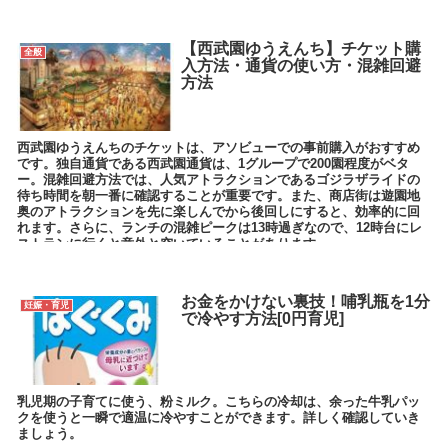
【西武園ゆうえんち】チケット購
全般
入方法・通貨の使い方・混雑回避
方法
西武園ゆうえんちのチケットは、アソビューでの事前購入がおすすめ
です。独自通貨である西武園通貨は、1グループで200園程度がベタ
ー。混雑回避方法では、人気アトラクションであるゴジラザライドの
待ち時間を朝一番に確認することが重要です。また、商店街は遊園地
奥のアトラクションを先に楽しんでから後回しにすると、効率的に回
れます。さらに、ランチの混雑ピークは13時過ぎなので、12時台にレ
ストランに行くと意外と空いていることがあります。
お金をかけない裏技！哺乳瓶を1分
妊娠・育児
で冷やす方法[0円育児]
乳児期の子育てに使う、粉ミルク。こちらの冷却は、余った牛乳パッ
クを使うと一瞬で適温に冷やすことができます。詳しく確認していき
ましょう。