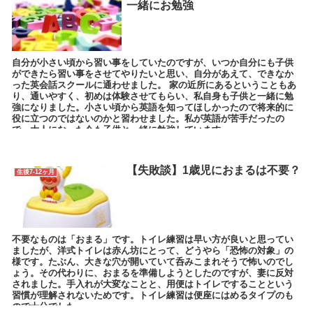
一緒にお勉強
自分が小さい頃から習い事をしていたのですが、いつか自分にも子供
ができたら習い事をさせてやりたいと思い、自分があえて、できなか
った英会話スクールに通わせました。 家の近所にあるということもあ
り、通いやすく、初めは体験させてもらい、私自身も子供と一緒に勉
強になりました。小さい頃から英語を知ってほしかったので将来的に
役に立つのではないのかと習わせました。私が英語が苦手だったの
で、大人になった今も子供と一緒に勉強しています。
【失敗談】1歳児におまるは不要？
生後7-12ヶ月
不要なものは「おまる」です。トイレ練習は早い方が良いと思ってい
ましたが、洋式トイレは赤ん坊にとって、どうやら「恐怖の対象」の
様です。たぶん、大きな穴が開いていて呑みこまれそうで怖いのでし
ょう。その代わりに、おまるを準備しようとしたのですが、妻に反対
されました。手入れが大変なことと、用便はトイレですることという
習慣が理解されないためです。トイレ練習は便座にはめるタイプのも
ので十分でした。