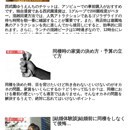
西武園ゆうえんちのチケットは、アソビューでの事前購入がおすすめ
です。独自通貨である西武園通貨は、1グループで200園程度がベタ
ー。混雑回避方法では、人気アトラクションであるゴジラザライドの
待ち時間を朝一番に確認することが重要です。また、商店街は遊園地
奥のアトラクションを先に楽しんでから後回しにすると、効率的に回
れます。さらに、ランチの混雑ピークは13時過ぎなので、12時台にレ
ストランに行くと意外と空いていることがあります。
同棲時の家賃の決め方・予算の立
住まい・同棲
て方
同棲を決めた時、目を背けたいけど向き合わないといけないのがオカ
ネの問題。家賃をいくらにするか？どうやって払うか？は、同棲にお
ける最初の壁といっても過言ではありません。そんなオカネの問題を
解決するうえで、絶対に忘れてはいけないポイント...
[結婚体験談]結婚前に同棲をしなく
住まい・同棲
て後悔…