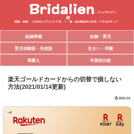
結婚準備
妊娠・育児
育児体験談・失敗談
住まい・同棲
車購入
年賀状比較
楽天ゴールドカードからの切替で損しない
方法(2021/01/14更新)
2021.01