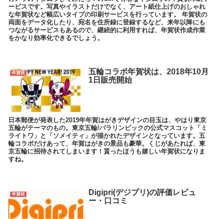
ービスです。写真やイラストだけでなく、アート紙仕上げのおしゃれ
な年賀状など幅広いタイプの印刷サービスを行っています。 年賀状の
両面をデータ化したり、宛名を住所録に登録するなど、来年以降にも
つながるサービスもあるので、継続的に利用すれば、年賀状作成作業
をかなり効率化できるでしょう。
五輪コラボ年賀状は、2018年10月
年賀状
1日販売開始
日本郵便が発表した2019年年賀はがきデザインの目玉は、やはり東京
五輪がテーマのもの。東京五輪/パラリンピックの公式マスコット「ミ
ライトワ」と「ソメイティ」が描かれたデザインとなっています。五
輪コラボだけあって、年賀はがきの景品も豪華。くじがあたれば、東
京五輪に招待されてしまいます！貰ったほうも嬉しい年賀状になりま
すね。
Digipri(デジプリ)の評価レビュ
年賀状
ー・口コミ