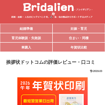
結婚準備
妊娠・育児
育児体験談・失敗談
住まい・同棲
車購入
年賀状比較
挨拶状ドットコムの評価レビュー・口コミ
2019.03