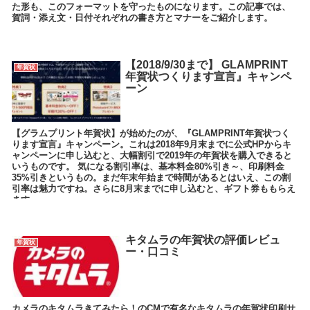
た形も、このフォーマットを守ったものになります。この記事では、
賀詞・添え文・日付それぞれの書き方とマナーをご紹介します。
【2018/9/30まで】 GLAMPRINT
年賀状
年賀状つくります宣言』キャンペ
ーン
【グラムプリント年賀状】が始めたのが、『GLAMPRINT年賀状つく
ります宣言』キャンペーン。これは2018年9月末までに公式HPからキ
ャンペーンに申し込むと、大幅割引で2019年の年賀状を購入できると
いうものです。 気になる割引率は、基本料金80%引き～、印刷料金
35%引きというもの。まだ年末年始まで時間があるとはいえ、この割
引率は魅力ですね。さらに8月末までに申し込むと、ギフト券ももらえ
ます。
キタムラの年賀状の評価レビュ
年賀状
ー・口コミ
カメラのキタムラきてみたら！のCMで有名なキタムラの年賀状印刷サ