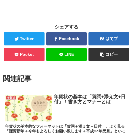
シェアする
Twitter
Facebook
はてブ
Pocket
LINE
コピー
関連記事
年賀状の基本は「賀詞+添え文+日
年賀状
付」！書き方とマナーとは
年賀状の基本的なフォーマットは「賀詞＋添え文＋日付」。よく見る
「謹賀新年＋今年もよろしくお願い致します＋平成○○年元旦」といっ