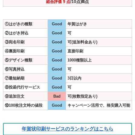
/10点満点
総合評価 9 点
①はがきの種類
Good
年賀はがき
②はがき持込
Good
可
③宛名印刷
Good
可(追加料金あり)
④裏面印刷
Good
直接印刷
⑤デザイン種類
Good
1000種類以上
⑥写真持込
Good
可
⑦最短納期
Good
3日以内
⑧投函代行サービス
Good
可
⑨追加注文
Bad
可(枚数指定あり)
⑩100枚注文時の値段
Good
キャンペーン活用で、格安購入可能
年賀状印刷サービスのランキングはこちら