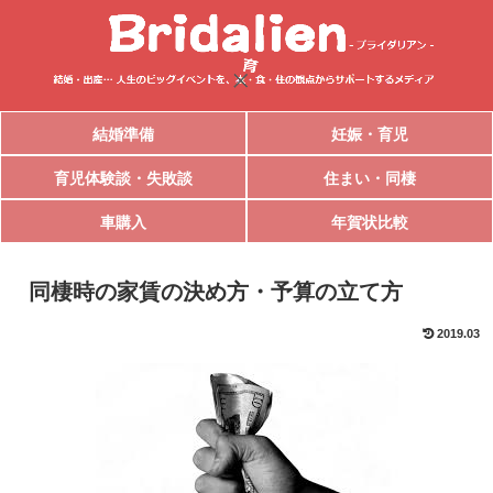
結婚準備
妊娠・育児
育児体験談・失敗談
住まい・同棲
車購入
年賀状比較
同棲時の家賃の決め方・予算の立て方
2019.03