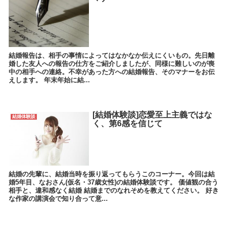
結婚報告は、相手の事情によってはなかなか伝えにくいもの。先日離
婚した友人への報告の仕方をご紹介しましたが、同様に難しいのが喪
中の相手への連絡。不幸があった方への結婚報告、そのマナーをお伝
えします。 年末年始に結...
[結婚体験談]恋愛至上主義ではな
結婚体験談
く、第6感を信じて
結婚の先輩に、結婚当時を振り返ってもらうこのコーナー。今回は結
婚5年目、なおさん(仮名・37歳女性)の結婚体験談です。 価値観の合う
相手と、違和感なく結婚 結婚までのなれそめを教えてください。 好き
な作家の講演会で知り合って意...