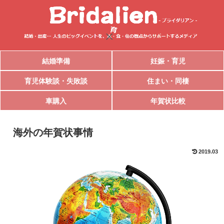
結婚準備
妊娠・育児
育児体験談・失敗談
住まい・同棲
車購入
年賀状比較
海外の年賀状事情
2019.03