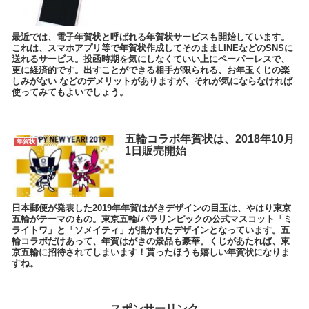
最近では、電子年賀状と呼ばれる年賀状サービスも開始しています。
これは、スマホアプリ等で年賀状作成してそのままLINEなどのSNSに
送れるサービス。投函時期を気にしなくていい上にペーパーレスで、
更に経済的です。出すことができる相手が限られる、お年玉くじの楽
しみがない などのデメリットがありますが、それが気にならなければ
使ってみてもよいでしょう。
五輪コラボ年賀状は、2018年10月
年賀状
1日販売開始
日本郵便が発表した2019年年賀はがきデザインの目玉は、やはり東京
五輪がテーマのもの。東京五輪/パラリンピックの公式マスコット「ミ
ライトワ」と「ソメイティ」が描かれたデザインとなっています。五
輪コラボだけあって、年賀はがきの景品も豪華。くじがあたれば、東
京五輪に招待されてしまいます！貰ったほうも嬉しい年賀状になりま
すね。
スポンサーリンク