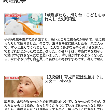
1歳過ぎたら、滑り台＋こどもちゃ
生後13-24ヶ月
れんじで文武両道
子供が1歳を過ぎて歩き出すと、高いところに乗るのが好きで、机に乗
ったりして困りました。そこで、滑り台を家に購入したら、気に入っ
て、ずっと遊んでくれました。 こんなに喜ぶなら早く滑り台を購入し
てあげればよかったなと思いました。小さい子は、本当に体を動かし
て遊ぶのが好きなんだなと思いました。滑り台が滑れるようになった
ら、家に小さい滑り台を買ってあげるのもおすすめです。喜んで遊ん
でくれるし、たくさん動けてよいです。
【失敗談】育児日記は生後すぐに
生後3-6ヶ月
スタートすべき
出産後、余裕がなかったため育児日記をつけていなかったのですが、3
カ月目からつけ始め、もっと早くからつけていれば良かったなと思い
ました。生後まもなくは成長もとても早く、毎日のように変化してい