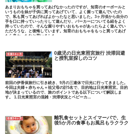
あまりおもちゃを買ってあげなかったのですが、知育のオーボールと
いうものを妹が子供に買ってあげていて、よく握って遊んでいたの
で、私も買ってあげればよかったなと思いました。3ヶ月頃から自分の
手を口に持っていったりして遊んだり、パーカーについてる紐をよく
持っていたので、そんな握りやすいおもちゃがあったらよく遊んでい
ただろうな、と後悔しています。知育のおもちゃをもっと買ってあげ
たら良かったなと思いました。
0歳児の日光東照宮旅行 渋滞回避
生後3-6ヶ月
と授乳室探しのコツ
前回の伊香保旅行に引き続き、9月の三連休で日光に行ってきました。
今回は夫婦＋赤ちゃん＋祖父母の計5名で、目的地は日光東照宮。目的
地が決まっているので、旅のポイントである以下について解説しま
す。 1.日光東照宮の混雑・渋滞状況とベビーカ...
離乳食セットとスイマーバで、生
生後3-6ヶ月
後5か月の食事もお風呂もラクラク