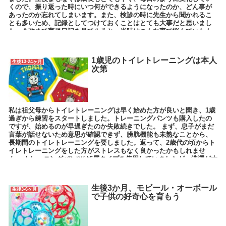
くので、振り返った時にいつ何ができるようになったのか、どん事が
あったのか忘れてしまいます。また、検診の時に先生から聞かれるこ
とも多いため、記録としてつけておくことはとても大事だと思いまし
た。今改めて育児日記を見てみると、当時はこんな事で悩んでいたん
だな、と考えさせられます。
1歳児のトイレトレーニングは本人
生後13-24ヶ月
次第
私は祖父母からトイレトレーニングは早く始めた方が良いと聞き、1歳
過ぎから練習をスタートしました。トレーニングパンツも購入したの
ですが、始めるのが早過ぎたのか失敗続きでした。 まず、息子がまだ
言葉が話せないため意思が確認できず、膀胱機能も未熟なことから、
長期間のトイレトレーニングを要しました。返って、2歳代の頃からト
イレトレーニングをした方がストレスもなく良かったかもしれませ
ん。 トレーニングパンツは6層タイプを使用していましたが、洗濯が大
変でした。厚手でなかなか乾かず不便だったので、トレーニング用の
オムツか普通のパンツだけで良かったと思います。
生後3か月、モビール・オーボール
生後3-6ヶ月
で子供の好奇心を育もう